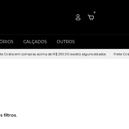
0
ÓRIOS
CALÇADOS
OUTROS
e Grátis em compras acima de R$ 299,90 exceto alguns estados
Frete Grát
filtros.