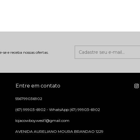
-se e receba nossas ofertas.
Entre em contato
556799036902
(67) 99903-6902 - WhatsApp (67) 99903-6902
lojacowboywest1@gmail.com
AVENIDA AURELIANO MOURA BRANDAO 1229