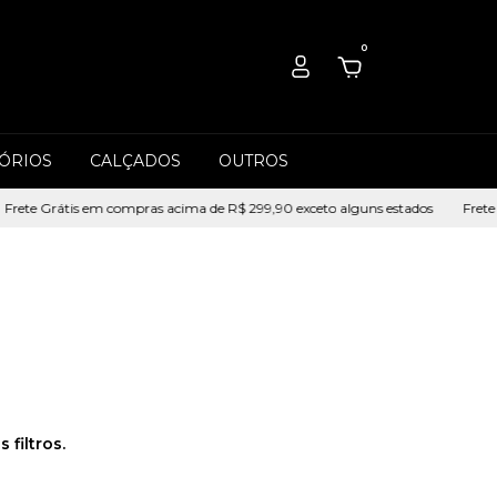
0
ÓRIOS
CALÇADOS
OUTROS
rete Grátis em compras acima de R$ 299,90 exceto alguns estados
Frete G
filtros.