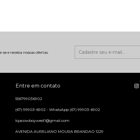
-se e receba nossas ofertas.
Entre em contato
556799036902
(67) 99903-6902 - WhatsApp (67) 99903-6902
lojacowboywest1@gmail.com
AVENIDA AURELIANO MOURA BRANDAO 1229